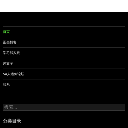
章
导
航
首页
图画博客
学习和实践
純文字
5A人迷你论坛
联系
搜
索：
分类目录