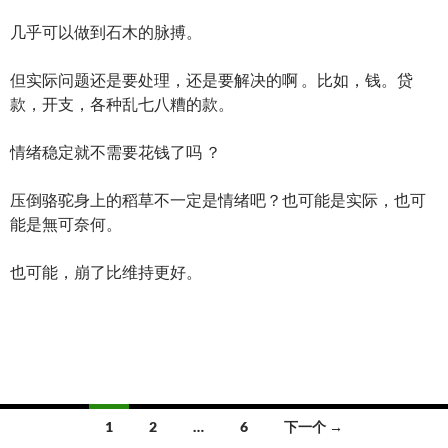
几乎可以做到石木的脉搏。
但实际问题还是要处理，还是要解决的啊 。比如，钱。贷
款，开支，各种乱七八糟的款。
情绪稳定就不需要花钱了吗 ？
压倒骆驼身上的稻草不一定是情绪吧？也可能是实际，也可
能是無可奈何。
也可能，崩了比维持更好。
文
1
2
…
6
下一个 →