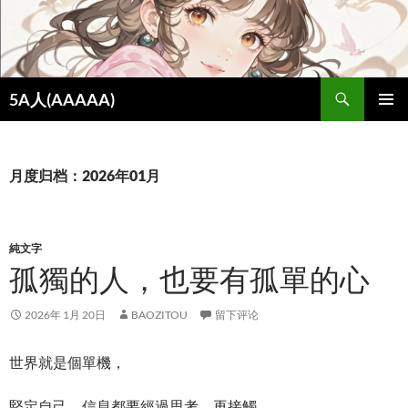
跳
至
正
文
搜
5A人(AAAAA)
索
主菜单
月度归档：2026年01月
純文字
孤獨的人，也要有孤單的心
2026年 1月 20日
BAOZITOU
留下评论
世界就是個單機，
堅定自己，信息都要經過思考，再接觸。