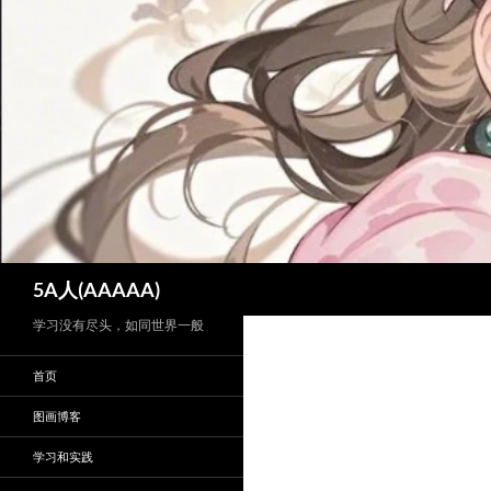
跳
至
正
文
搜
5A人(AAAAA)
索
学习没有尽头，如同世界一般
首页
图画博客
学习和实践