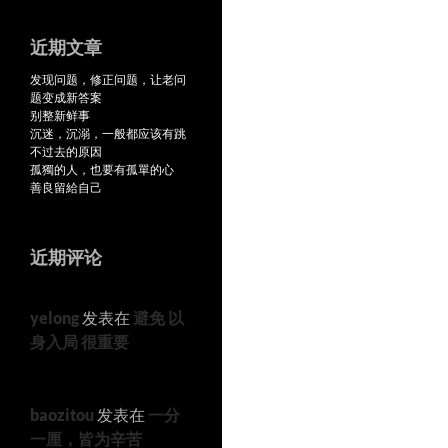
近期文章
发现问题，修正问题，让老问
题变成新答案
别整新鲜事
沉迷，沉溺，一般都应该有跳
不过去的原因
孤獨的人，也要有孤單的心
善良留給自己
近期评论
yelong
发表在
避免 以
身入局 很重要
baozitou
发表在
一分
一厘，皆为辛苦