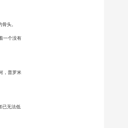
的骨头。
着一个没有
何，普罗米
者已无法低