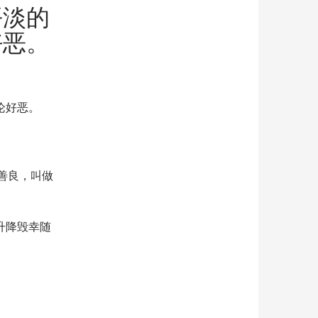
平淡的
好恶。
论好恶。
善良，叫做
升降毁幸随