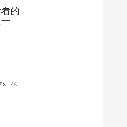
后看的
久一
更久一些。